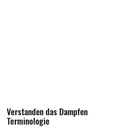
DIY E-Liquids:
Egal, ob Sie extrem wählerisch in Bezug auf den
Geschmack sind, eine neue Fertigkeit erlernen möchten
oder einfach nur ein bisschen Geld in Ihrem Vape- Budget
sparen wollen, selbstgemachtes E-Liquid ist eine
großartige Option, vorausgesetzt, Sie gehen es richtig an.
Lesen Sie dazu unsere: Vape Grundlagen: Einfache
Schritte zur Herstellung Ihres eigenen E-Liquids
Verstanden das Dampfen
Terminologie