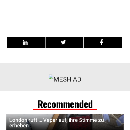
Und lesen Sie unbedingt unseren Beitrag über Freebase-
Nikotin im Vergleich zu Nikotinsalzen, um das richtige E-
Liquid für Ihren Weg in ein rauchfreies Leben zu finden.
Recommended
London ruft … Vaper auf, ihre Stimme zu
erheben