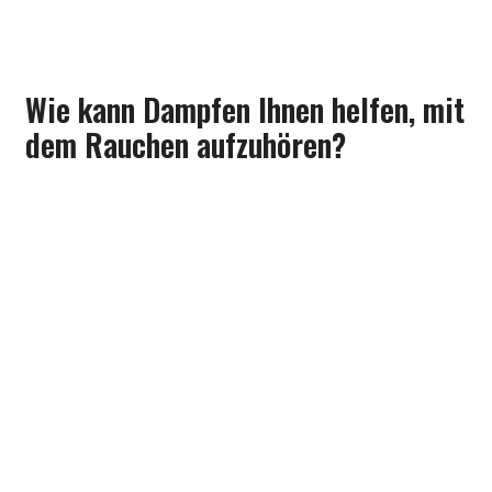
zur Raucherentwöhnung.
Wie kann Dampfen Ihnen helfen, mit
dem Rauchen aufzuhören?
Zu beginnen dieses Anfängers Leitfaden für die
Verdampfen Artikel, werden wir mit der großen Frage
beginnen… Wie kann Verdampfen Ihnen helfen, mit dem
Rauchen aufzuhören?
Das Dampfen bietet eine Möglichkeit, Nikotin zu
konsumieren, Ohne die schädlichen Chemikalien des
Tabakrauchs zu inhalieren.
Nikotinpflaster und -Kaugummis folgen demselben